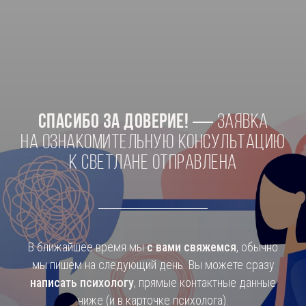
Спасибо за доверие!
— заявка
на ознакомительную консультацию
к Светлане отправлена
В ближайшее время мы
с вами свяжемся
, обычно
мы пишем на следующий день. Вы можете сразу
написать психологу
, прямые контактные данные
ниже (и в карточке психолога).