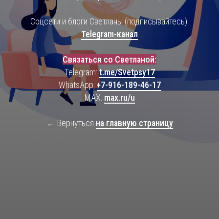
Соцсети и блоги Светланы (подписывайтесь):
Telegram-канал
Связаться со Светланой:
Telegram:
t.me/Svetpsy17
WhatsApp:
+7-916-189-46-17
MAX:
max.ru/u
← Вернуться
на главную страницу