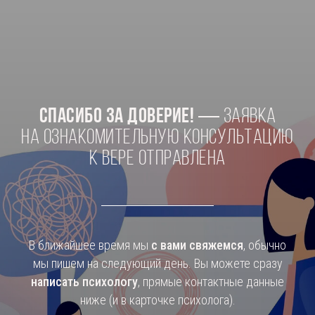
Спасибо за доверие!
— заявка
на ознакомительную консультацию
к Вере отправлена
В ближайшее время мы
с вами свяжемся
, обычно
мы пишем на следующий день. Вы можете сразу
написать психологу
, прямые контактные данные
ниже (и в карточке психолога).