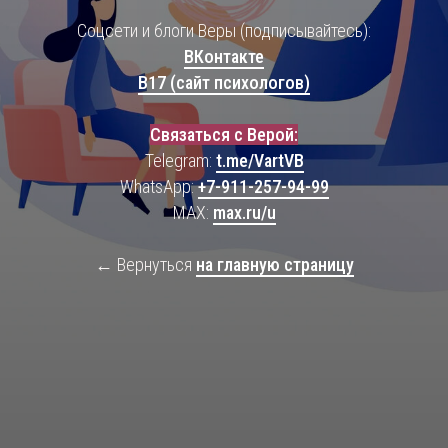
Соцсети и блоги Веры (подписывайтесь):
ВКонтакте
B17 (сайт психологов)
Связаться с Верой:
Telegram:
t.me/VartVB
WhatsApp:
+7-911-257-94-99
MAX:
max.ru/u
← Вернуться
на главную страницу