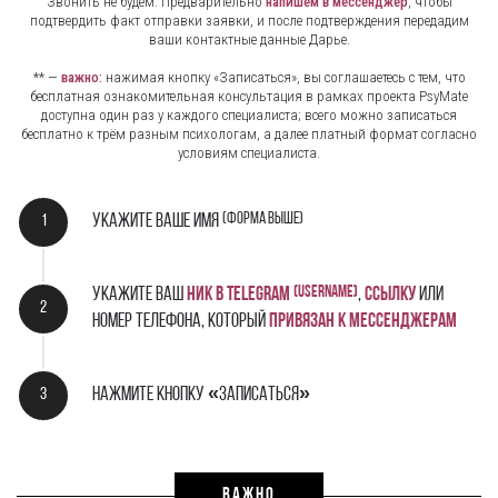
Звонить не будем. Предварительно
напишем в мессенджер
, чтобы
подтвердить факт отправки заявки, и после подтверждения передадим
ваши контактные данные Дарье.
** —
важно:
нажимая кнопку «Записаться», вы соглашаетесь с тем, что
бесплатная ознакомительная консультация в рамках проекта PsyMate
доступна один раз у каждого специалиста; всего можно записаться
бесплатно к трём разным психологам, а далее платный формат согласно
условиям специалиста.
(форма выше)
Укажите ваше имя
(username)
Укажите ваш
НИК В Telegram
,
ссылку
или
номер телефона, который
привязан к мессенджерам
Нажмите кнопку «Записаться»
ВАЖНО