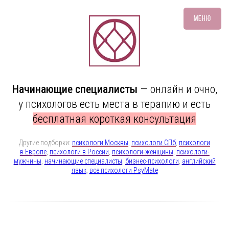
Меню
Начинающие специалисты
— онлайн и очно,
у психологов есть места в терапию и есть
бесплатная короткая консультация
Другие подборки:
психологи Москвы
,
психологи СПб
,
психологи
в Европе
,
психологи в России
,
психологи-женщины
,
психологи-
мужчины
,
начинающие специалисты
,
бизнес-психологи
,
английский
язык
,
все психологи PsyMate